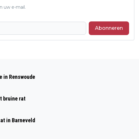
n uw e-mail.
Abonneren
Volgend artikel
SPEUREN NAAR WILD DOE JE VANAF
de in Renswoude
NATUURCENTRUM VELUWE!
 bruine rat
at in Barneveld