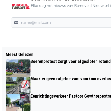
Elke dag het nieuws van Barneveld.Nieuws.nl i
Vorig artikel
Meest Gelezen
40-45, DE MUSICAL IN BARNEVELD IS
Boerenprotest zorgt voor afgesloten roton
EEN MONSTERPRODUCTIE MET VEEL
HOOGSTAANDE TECHNISCHE ASPECTEN
Maak er geen ratjetoe van: voorkom overlast
Eenrichtingsverkeer Pastoor Gowthorpestra