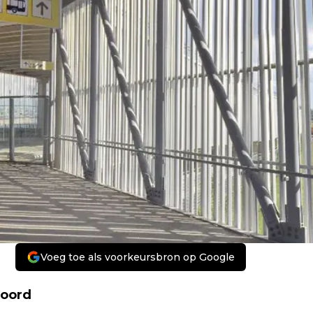
Voeg toe als voorkeursbron op Google
Noord