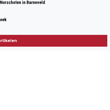
 Norschoten in Barneveld
roek
rtikelen