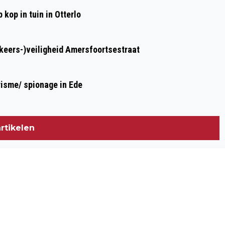
kop in tuin in Otterlo
rkeers-)veiligheid Amersfoortsestraat
risme/ spionage in Ede
rtikelen