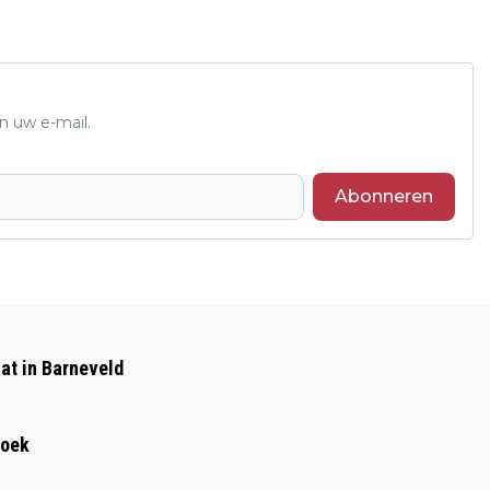
n uw e-mail.
Abonneren
Volgend artikel
PROVINCIE GELDERLAND GAAT
at in Barneveld
VLAGGEN LANGS PROVINCIALE WEGEN
WEGHALEN
roek