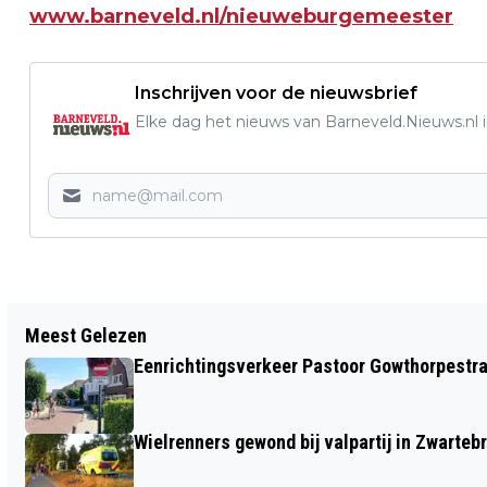
www.barneveld.nl/nieuweburgemeester
Inschrijven voor de nieuwsbrief
Elke dag het nieuws van Barneveld.Nieuws.nl i
Vorig artikel
Meest Gelezen
ZATERDAG 17 SEPTEMBER POPKOOR
Eenrichtingsverkeer Pastoor Gowthorpestra
LUIDKEELS OP RAADHUISPLEIN
BARNEVELD
Wielrenners gewond bij valpartij in Zwarteb