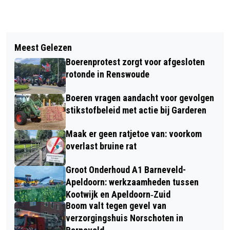
Vorig artikel
Volgend artikel
TEAMPRESENTATIE DUTCH FOOD
Meest Gelezen
BROMFIETSRIJDER RAAKT GEWOND
VALLEY CYCLING TEAM
Boerenprotest zorgt voor afgesloten
BIJ ONGEVAL MET TRACTOR
rotonde in Renswoude
Boeren vragen aandacht voor gevolgen
stikstofbeleid met actie bij Garderen
Maak er geen ratjetoe van: voorkom
overlast bruine rat
Groot Onderhoud A1 Barneveld-
Apeldoorn: werkzaamheden tussen
Kootwijk en Apeldoorn‐Zuid
Boom valt tegen gevel van
verzorgingshuis Norschoten in