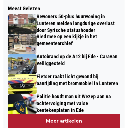
Volgend artikel
FLORALIA VOORTHUIZEN VERBREEKT
Meest Gelezen
VRACHTWAGEN KANTELT NA
OPNIEUW BLOEMENRECORD: 1,2
Bewoners 50-plus huurwoning in
UITWIJKMANOEUVRE IN EDE
MILJOEN DAHLIA’S BESTELD! -
Lunteren melden langdurige overlast
door Syrische statushouder
VOORTHUIZEN VERANDERT OP 20
Bied mee op een kijkje in het
SEPTEMBER IN EEN ZEE VAN
gemeentearchief
BLOEMEN!
Autobrand op de A12 bij Ede - Caravan
veiliggesteld
Fietser raakt licht gewond bij
aanrijding met brommobiel in Lunteren
Politie houdt man uit Wezep aan na
achtervolging met valse
kentekenplaten in Ede
Meer artikelen