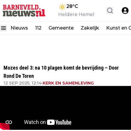
28
°C
Heldere Hemel
Nieuws
112
Gemeente
Zakelijk
Kunst en C
Mozes deel 3: na 10 plagen komt de bevrijding – Door
Rond De Toren
12 SEP 2025, 12:14
•
KERK EN SAMENLEVING