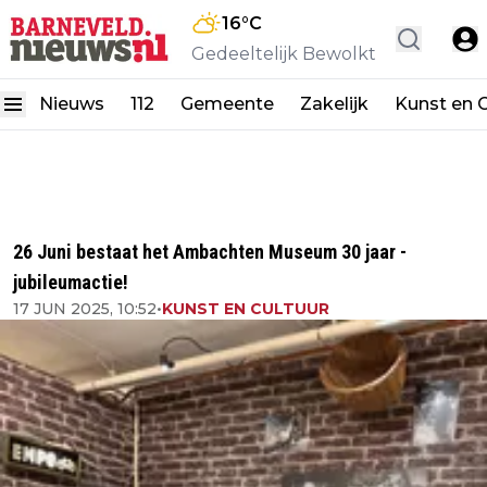
16
°C
Gedeeltelijk Bewolkt
Nieuws
112
Gemeente
Zakelijk
Kunst en C
26 Juni bestaat het Ambachten Museum 30 jaar -
jubileumactie!
17 JUN 2025, 10:52
•
KUNST EN CULTUUR