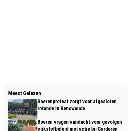
Vorig artikel
Volgend artikel
VIJF BIJENOASES FEESTELIJK
Meest Gelezen
NATIONAAL COÖRDINATOR
GEOPEND MET GROEP ZES
Boerenprotest zorgt voor afgesloten
TERRORISMEBESTRIJDING EN
rotonde in Renswoude
VEILIGHEID: TOENEMENDE ONLINE
Boeren vragen aandacht voor gevolgen
RADICALISERING VAN JONGEREN
stikstofbeleid met actie bij Garderen