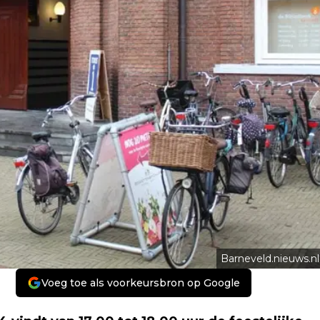
Barneveld.nieuws.nl
Voeg toe als voorkeursbron op Google