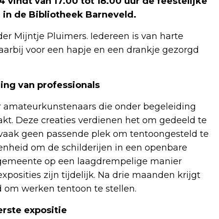
indt van 17.00 tot 18.00 uur de feestelijke
 in de Bibliotheek Barneveld.
r Mijntje Pluimers. Iedereen is van harte
arbij voor een hapje en een drankje gezorgd
ng van professionals
 amateurkunstenaars die onder begeleiding
kt. Deze creaties verdienen het om gedeeld te
vaak geen passende plek om tentoongesteld te
enheid om de schilderijen in een openbare
e gemeente op een laagdrempelige manier
osities zijn tijdelijk. Na drie maanden krijgt
 om werken tentoon te stellen.
rste expositie