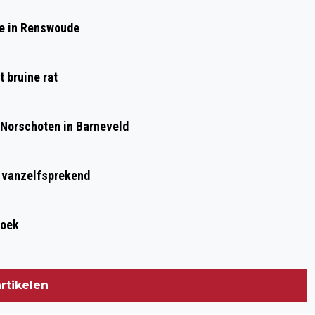
TWINTIGERS HEBBEN EEN BETER LOON,
de in Renswoude
MAAR KUNNEN MINDER VAAK EEN
EIGEN HUIS KOPEN
 bruine rat
 Norschoten in Barneveld
t vanzelfsprekend
roek
rtikelen