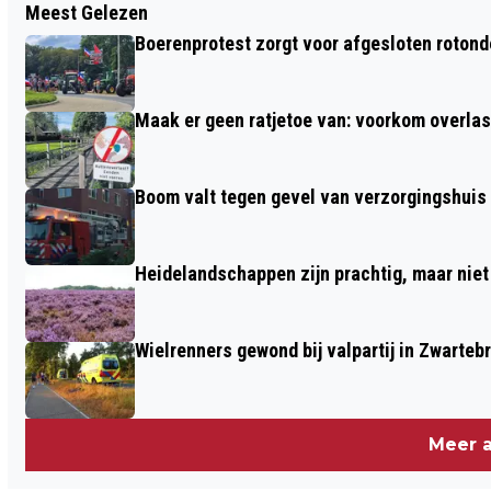
Meest Gelezen
DE SPINNENTIJD IS WEER
Boerenprotest zorgt voor afgesloten roton
AANGEBROKEN
Maak er geen ratjetoe van: voorkom overlast
Boom valt tegen gevel van verzorgingshuis
Heidelandschappen zijn prachtig, maar nie
Wielrenners gewond bij valpartij in Zwarteb
Meer a