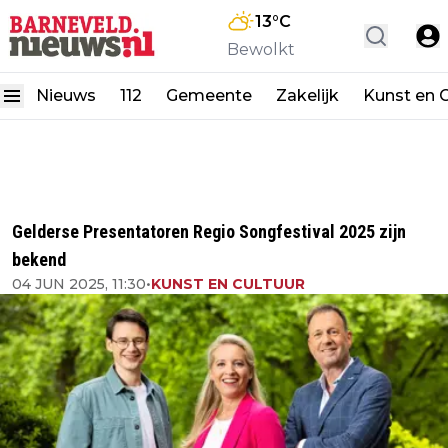
13
°C
Bewolkt
Nieuws
112
Gemeente
Zakelijk
Kunst en C
Gelderse Presentatoren Regio Songfestival 2025 zijn
bekend
04 JUN 2025, 11:30
•
KUNST EN CULTUUR