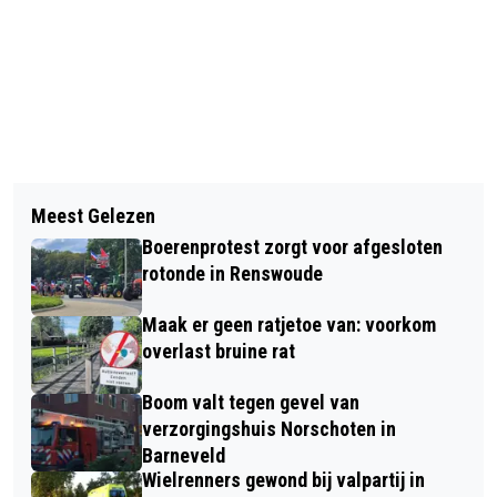
Vorig artikel
Volgend artikel
ZIEKENHUIS GELDERSE VALLEI EN
Meest Gelezen
BIJNA 100 BASISSCHOLEN IN
DIANET OPENEN DIALYSEHUB IN
Boerenprotest zorgt voor afgesloten
GELDERLAND DOEN MEE MET 2E WEEK
VEENENDAAL
rotonde in Renswoude
VAN DE NATUUR
Maak er geen ratjetoe van: voorkom
overlast bruine rat
Boom valt tegen gevel van
verzorgingshuis Norschoten in
Barneveld
Wielrenners gewond bij valpartij in