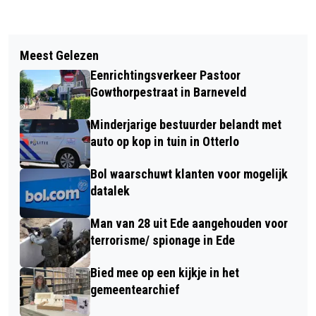
Vorig artikel
Volgend artikel
AANGEPASTE DIENSTREGELING
Meest Gelezen
GROOTSCHALIGE
AMERSFOORT CENTRAAL - EDE-
Eenrichtingsverkeer Pastoor
VERKEERSCONTROLES DOOR DE
WAGENINGEN TIJDENS KONINGSDAG
Gowthorpestraat in Barneveld
POLITIE IN DE REGIO
EN BEVRIJDINGSDAG
Minderjarige bestuurder belandt met
auto op kop in tuin in Otterlo
Bol waarschuwt klanten voor mogelijk
datalek
Man van 28 uit Ede aangehouden voor
terrorisme/ spionage in Ede
Bied mee op een kijkje in het
gemeentearchief