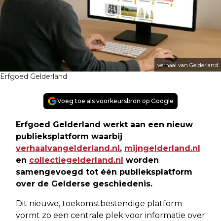
verhaal van Gelderland
Erfgoed Gelderland
Voeg toe als voorkeursbron op Google
Erfgoed Gelderland werkt aan een nieuw
publieksplatform waarbij
verhaalvangelderland.nl
,
mijngelderland.nl
en
collectiegelderland.nl
worden
samengevoegd tot één publieksplatform
over de Gelderse geschiedenis.
Dit nieuwe, toekomstbestendige platform
vormt zo een centrale plek voor informatie over