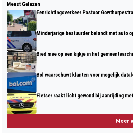
Meest Gelezen
TWEE AUTO’S BOTSEN OP DE
Eenrichtingsverkeer Pastoor Gowthorpestra
BARNEVELDSEWEG IN LUNTEREN -
VOERTUIGEN ZWAAR BESCHADIGD
Minderjarige bestuurder belandt met auto op 
Bied mee op een kijkje in het gemeentearch
Bol waarschuwt klanten voor mogelijk datal
Fietser raakt licht gewond bij aanrijding m
Meer a