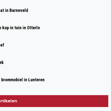
APELDOORNSESTRAAT WEER OPEN NA
at in Barneveld
GROOT ONDERHOUD
kop in tuin in Otterlo
ief
ek
et brommobiel in Lunteren
rtikelen