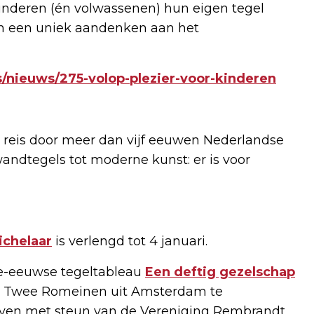
kinderen (én volwassenen) hun eigen tegel
 en een uniek aandenken aan het
/nieuws/275-volop-plezier-voor-kinderen
 reis door meer dan vijf eeuwen Nederlandse
ndtegels tot moderne kunst: er is voor
ichelaar
is verlengd tot 4 januari.
nde-eeuwse tegeltableau
Een deftig gezelschap
De Twee Romeinen uit Amsterdam te
rven met steun van de Vereniging Rembrandt