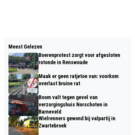
Vorig artikel
Volgend artikel
WEIDEVOGELBESCHERMERS GEZOCHT
Meest Gelezen
KOM IN BEWEGING! BEWEEGROUTE
Boerenprotest zorgt voor afgesloten
GEOPEND OP LONG- EN
rotonde in Renswoude
CARDIOAFDELING VAN ZIEKENHUIS
Maak er geen ratjetoe van: voorkom
GELDERSE VALLEI
overlast bruine rat
Boom valt tegen gevel van
verzorgingshuis Norschoten in
Barneveld
Wielrenners gewond bij valpartij in
Zwartebroek