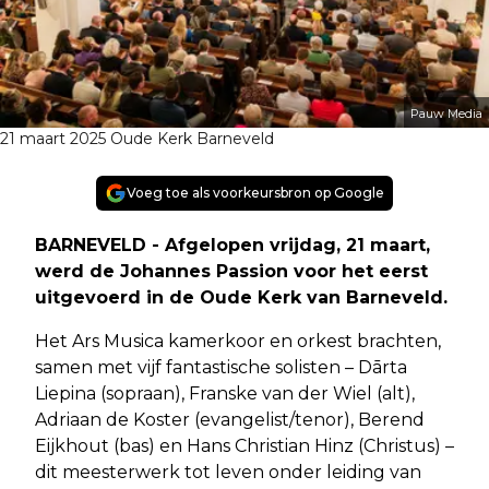
Pauw Media
21 maart 2025 Oude Kerk Barneveld
Voeg toe als voorkeursbron op Google
BARNEVELD - Afgelopen vrijdag, 21 maart,
werd de Johannes Passion voor het eerst
uitgevoerd in de Oude Kerk van Barneveld.
Het Ars Musica kamerkoor en orkest brachten,
samen met vijf fantastische solisten – Dārta
Liepina (sopraan), Franske van der Wiel (alt),
Adriaan de Koster (evangelist/tenor), Berend
Eijkhout (bas) en Hans Christian Hinz (Christus) –
dit meesterwerk tot leven onder leiding van