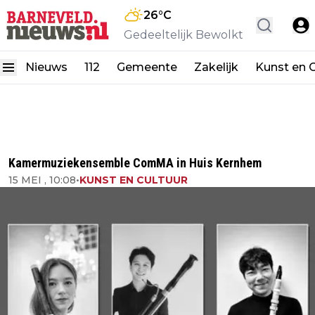
26
°C
Gedeeltelijk Bewolkt
Nieuws
112
Gemeente
Zakelijk
Kunst en C
Kamermuziekensemble ComMA in Huis Kernhem
15 MEI , 10:08
•
KUNST EN CULTUUR