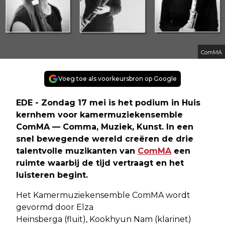
ComMA
Voeg toe als voorkeursbron op Google
EDE - Zondag 17 mei is het podium in Huis
kernhem voor kamermuziekensemble
ComMA — Comma, Muziek, Kunst. In een
snel bewegende wereld creëren de drie
talentvolle muzikanten van
ComMA
een
ruimte waarbij de tijd vertraagt ​​en het
luisteren begint.
Het Kamermuziekensemble ComMA wordt
gevormd door Elza
Heinsberga (fluit), Kookhyun Nam (klarinet)