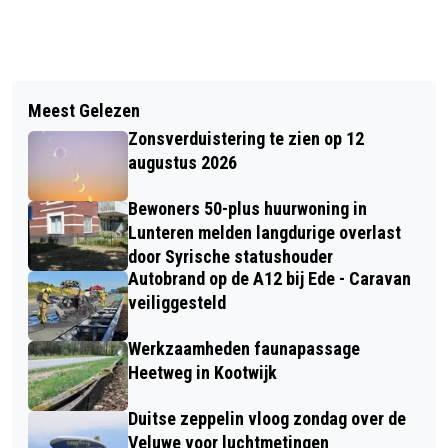
Vorig artikel
Volgend artikel
GELDERSE STATENFRACTIES PVDA EN
Meest Gelezen
A12: GROOT ONDERHOUD TUSSEN
GROENLINKS TREKKEN AAN DE BEL
Zonsverduistering te zien op 12
UTRECHT EN VEENENDAAL
OVER VASTLOPENDE WONINGBOUW
augustus 2026
DOOR MISBRUIK SPUITZONES
Bewoners 50-plus huurwoning in
Lunteren melden langdurige overlast
door Syrische statushouder
Autobrand op de A12 bij Ede - Caravan
veiliggesteld
Werkzaamheden faunapassage
Heetweg in Kootwijk
Duitse zeppelin vloog zondag over de
Veluwe voor luchtmetingen