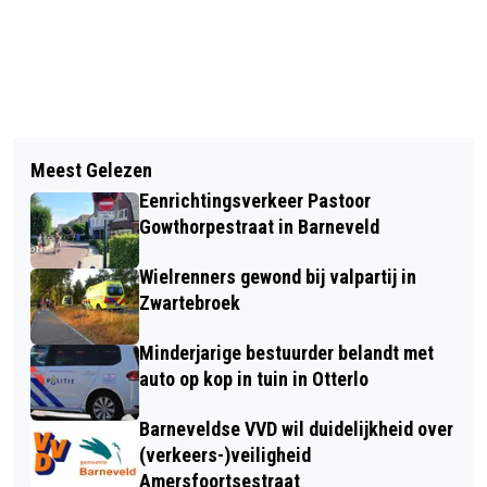
Vorig artikel
Volgend artikel
STERKERE REGIONALE
Meest Gelezen
TANKEN OVER DE GRENS NÓG
SAMENWERKING: RIJN IJSSEL
Eenrichtingsverkeer Pastoor
VOORDELIGER: ZOVEEL BESPAAR JE
BRENGT BOL-OPLEIDINGEN ONDER IN
Gowthorpestraat in Barneveld
VANUIT BARNEVELD
WAGENINGEN
Wielrenners gewond bij valpartij in
Zwartebroek
Minderjarige bestuurder belandt met
auto op kop in tuin in Otterlo
Barneveldse VVD wil duidelijkheid over
(verkeers-)veiligheid
Amersfoortsestraat