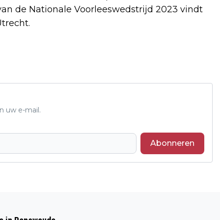
van de Nationale Voorleeswedstrijd 2023 vindt
trecht.
n uw e-mail.
Abonneren
Volgend artikel
€27 MILJOEN NODIG VOOR SNELLER