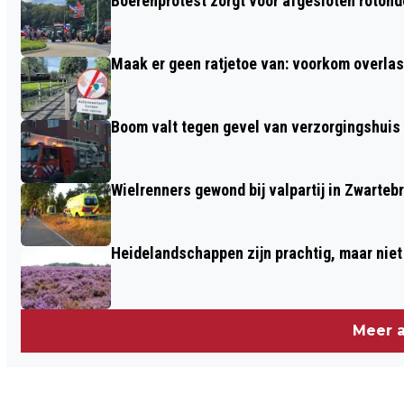
Boerenprotest zorgt voor afgesloten roton
GEVANGENISSTRAF TEGEN 37- JARIGE
VROUW UIT EDE WEGENS DOODSLAG
Maak er geen ratjetoe van: voorkom overlast
Boom valt tegen gevel van verzorgingshuis
Wielrenners gewond bij valpartij in Zwarteb
Heidelandschappen zijn prachtig, maar nie
Meer a