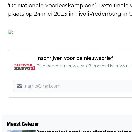
‘De Nationale Voorleeskampioen’. Deze finale 
plaats op 24 mei 2023 in TivoliVredenburg in U
Inschrijven voor de nieuwsbrief
Elke dag het nieuws van Barneveld.Nieuws.nl i
Vorig artikel
Meest Gelezen
OPENBAAR MINISTERIE EIST 9 JAAR