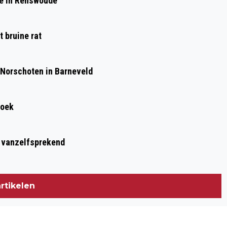
de in Renswoude
VERDUURZAMEN VEEHOUDERIJ
 bruine rat
 Norschoten in Barneveld
roek
t vanzelfsprekend
rtikelen