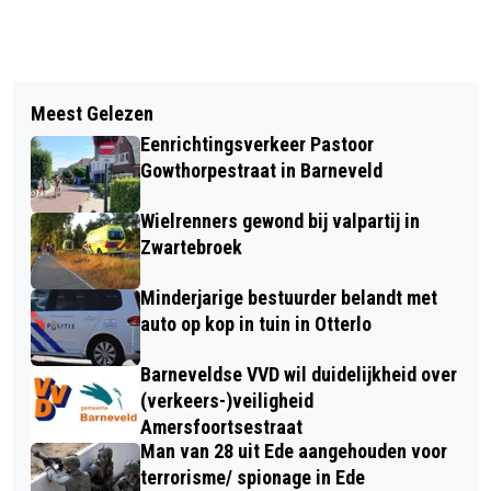
Vorig artikel
Volgend artikel
EIGEN KOFFIE, VERTROUWD ETEN EN
Meest Gelezen
AANRIJDING MET LETSEL OP DE
GEEN TAALSTRESS: ZO VIEREN
Eenrichtingsverkeer Pastoor
EDESEWEG IN LUNTEREN
NEDERLANDERS VAKANTIE
Gowthorpestraat in Barneveld
Wielrenners gewond bij valpartij in
Zwartebroek
Minderjarige bestuurder belandt met
auto op kop in tuin in Otterlo
Barneveldse VVD wil duidelijkheid over
(verkeers-)veiligheid
Amersfoortsestraat
Man van 28 uit Ede aangehouden voor
terrorisme/ spionage in Ede