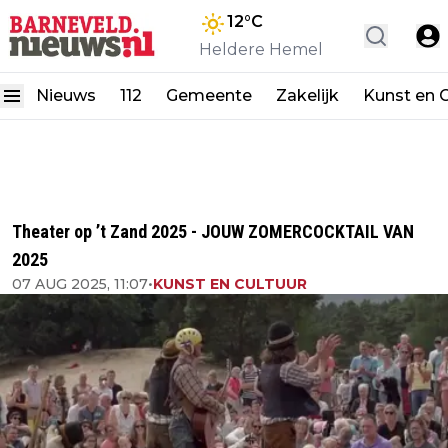
12
°C
Heldere Hemel
Nieuws
112
Gemeente
Zakelijk
Kunst en C
Theater op ’t Zand 2025 - JOUW ZOMERCOCKTAIL VAN
2025
07 AUG 2025, 11:07
•
KUNST EN CULTUUR