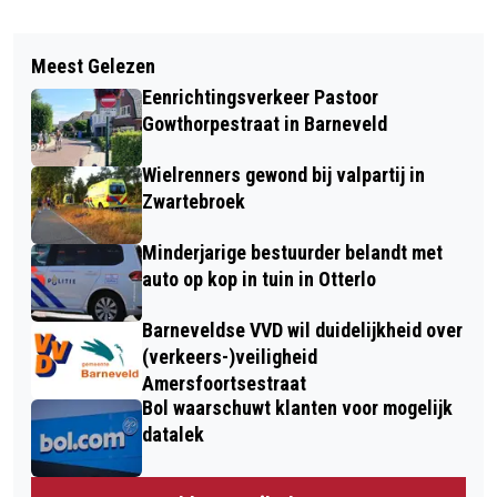
Vorig artikel
Volgend artikel
VUUR VAN DE VRIJHEID 4 MEI IN
Meest Gelezen
POLITIE BARNEVELD VERBETERT
TEKEN VAN MEDEMENSELIJKHEID EN
Eenrichtingsverkeer Pastoor
SERVICE- AANGIFTEPROCES
ONTMENSELIJKING
Gowthorpestraat in Barneveld
Wielrenners gewond bij valpartij in
Zwartebroek
Minderjarige bestuurder belandt met
auto op kop in tuin in Otterlo
Barneveldse VVD wil duidelijkheid over
(verkeers-)veiligheid
Amersfoortsestraat
Bol waarschuwt klanten voor mogelijk
datalek