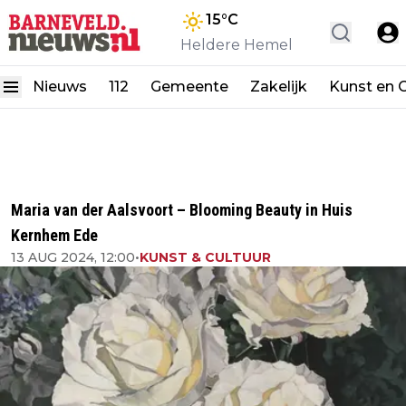
15
°C
Heldere Hemel
Nieuws
112
Gemeente
Zakelijk
Kunst en C
Maria van der Aalsvoort – Blooming Beauty in Huis
Kernhem Ede
13 AUG 2024, 12:00
•
KUNST & CULTUUR