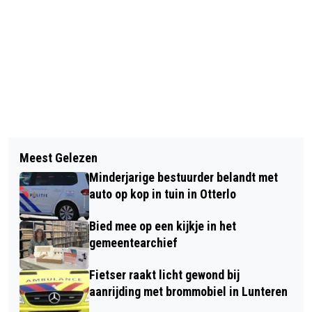
Vorig artikel
Volgend artikel
VERDACHTE AANGEHOUDEN NA
Meest Gelezen
BOEREN KRIJGEN 2 WEKEN EXTRA
ONTVOERING KINDJE
Minderjarige bestuurder belandt met
VOOR UITRIJDEN MEST ZEGT
auto op kop in tuin in Otterlo
MINISTER FEMKE WIERSMA
Bied mee op een kijkje in het
gemeentearchief
Fietser raakt licht gewond bij
aanrijding met brommobiel in Lunteren