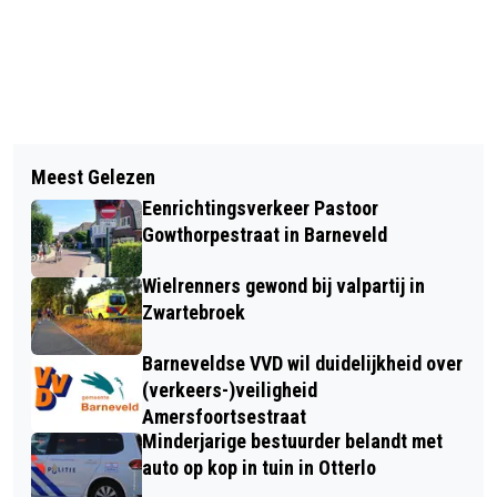
Vorig artikel
Volgend artikel
MINDER SPROEIEN? |
Meest Gelezen
MAANDAG 17 JULI VELUWSE
DROOGTEBESTENDIGE BORDERS
Eenrichtingsverkeer Pastoor
VERHALENVERTELLER
Gowthorpestraat in Barneveld
Wielrenners gewond bij valpartij in
Zwartebroek
Barneveldse VVD wil duidelijkheid over
(verkeers-)veiligheid
Amersfoortsestraat
Minderjarige bestuurder belandt met
auto op kop in tuin in Otterlo