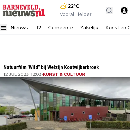
22
°C
Vooral Helder
Nieuws
112
Gemeente
Zakelijk
Kunst en C
Natuurfilm 'Wild" bij Welzijn Kootwijkerbroek
12 JUL 2023, 12:03
•
KUNST & CULTUUR