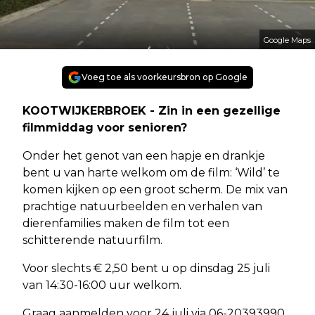
Google Maps
Voeg toe als voorkeursbron op Google
KOOTWIJKERBROEK - Zin in een gezellige
filmmiddag voor senioren?
Onder het genot van een hapje en drankje
bent u van harte welkom om de film: ‘Wild’ te
komen kijken op een groot scherm. De mix van
prachtige natuurbeelden en verhalen van
dierenfamilies maken de film tot een
schitterende natuurfilm.
Voor slechts € 2,50 bent u op dinsdag 25 juli
van 14:30-16:00 uur welkom.
Graag aanmelden voor 24 juli via 06-20393990