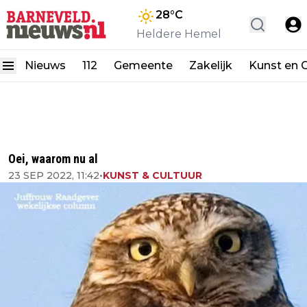
28
°C
Heldere Hemel
Nieuws
112
Gemeente
Zakelijk
Kunst en C
Oei, waarom nu al
23 SEP 2022, 11:42
•
KUNST & CULTUUR