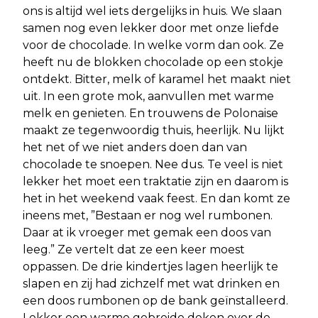
ons is altijd wel iets dergelijks in huis. We slaan
samen nog even lekker door met onze liefde
voor de chocolade. In welke vorm dan ook. Ze
heeft nu de blokken chocolade op een stokje
ontdekt. Bitter, melk of karamel het maakt niet
uit. In een grote mok, aanvullen met warme
melk en genieten. En trouwens de Polonaise
maakt ze tegenwoordig thuis, heerlijk. Nu lijkt
het net of we niet anders doen dan van
chocolade te snoepen. Nee dus. Te veel is niet
lekker het moet een traktatie zijn en daarom is
het in het weekend vaak feest. En dan komt ze
ineens met, ”Bestaan er nog wel rumbonen.
Daar at ik vroeger met gemak een doos van
leeg.” Ze vertelt dat ze een keer moest
oppassen. De drie kindertjes lagen heerlijk te
slapen en zij had zichzelf met wat drinken en
een doos rumbonen op de bank geïnstalleerd.
Lekker een warme gebreide deken over de