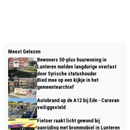
Vorig artikel
Volgend artikel
ONTDEK DE MOOISTE
Meest Gelezen
LANDELIJKE HERDENKINGSDAG
PADDENSTOELEN TIJDENS
Bewoners 50-plus huurwoning in
GEWELDSSLACHTOFFERS IN EDE
PADDENSTOELENWANDELING VAN IVN
Lunteren melden langdurige overlast
door Syrische statushouder
EDE
Bied mee op een kijkje in het
gemeentearchief
Autobrand op de A12 bij Ede - Caravan
veiliggesteld
Fietser raakt licht gewond bij
aanrijding met brommobiel in Lunteren