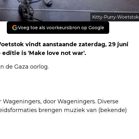
Kitty-Purry-Woetstok
Voeg toe als voorkeursbron op Google
oetstok vindt aanstaande zaterdag, 29 juni
editie is 'Make love not war'.
an de Gaza oorlog.
or Wageningers, door Wageningers. Diverse
idsformaties brengen muziek van (bekende)