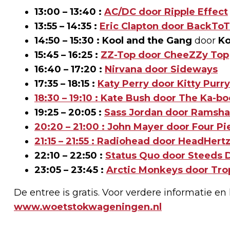
13:00 – 13:40 :
AC/DC
door
Ripple Effect
13:55 – 14:35 :
Eric Clapton
door
BackToT
14:50 – 15:30 :
Kool and the Gang
door
Ko
15:45 – 16:25 :
ZZ-Top
door
CheeZZy Top
16:40 – 17:20 :
Nirvana
door
Sideways
17:35 – 18:15 :
Katy Perry
door
Kitty Purry
18:30 – 19:10 : Kate Bush door The Ka-b
19:25 – 20:05 :
Sass Jordan
door
Ramsha
20:20 – 21:00
:
John Mayer
door
Four Pi
21:15 – 21:55 : Radiohead door HeadHert
22:10 – 22:50 :
Status Quo
door
Steeds 
23:05 – 23:45 :
Arctic Monkeys
door
Tro
De entree is gratis. Voor verdere informatie e
www.woetstokwageningen.nl