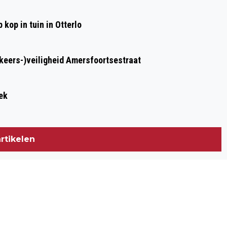
kop in tuin in Otterlo
rkeers-)veiligheid Amersfoortsestraat
ek
rtikelen