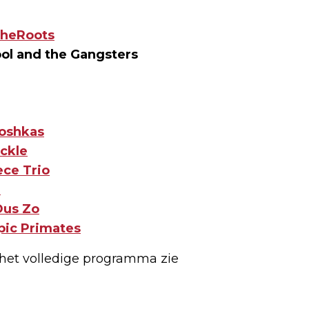
heRoots
ol and the Gangsters
ooshkas
ckle
ece Trio
z
Dus Zo
pic Primates
n het volledige programma zie