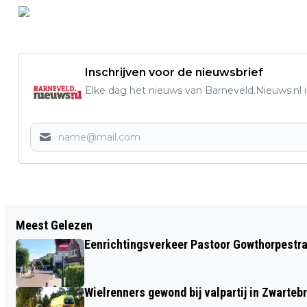
Inschrijven voor de nieuwsbrief
Elke dag het nieuws van Barneveld.Nieuws.nl i
Vorig artikel
Meest Gelezen
GELDERSE KINDEREN WORDEN LEKKER
Eenrichtingsverkeer Pastoor Gowthorpestra
VIES OP MODDERDAG
Wielrenners gewond bij valpartij in Zwarteb