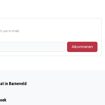
n uw e-mail.
Abonneren
Volgend artikel
WAARSCHUWING OPLICHTERS ACTIEF
at in Barneveld
IN OMGEVING LUNTEREN
roek