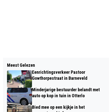
Vorig artikel
Volgend artikel
BEZOEK DE GEZELLIGE
Meest Gelezen
HANZEWEG-ZUID 6 TOT 8 WEKEN
KERKPLEINMARKT VAN DE HHG
Eenrichtingsverkeer Pastoor
AFGESLOTEN
BARNEVELD E.O.
Gowthorpestraat in Barneveld
Minderjarige bestuurder belandt met
auto op kop in tuin in Otterlo
Bied mee op een kijkje in het