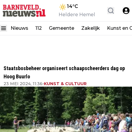
14
°C
Heldere Hemel
Nieuws
112
Gemeente
Zakelijk
Kunst en C
Staatsbosbeheer organiseert schaapscheerders dag op
Hoog Buurlo
23 MEI 2024, 11:36
•
KUNST & CULTUUR