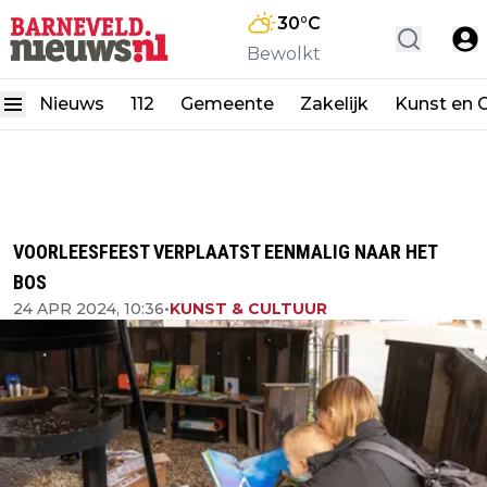
30
°C
Bewolkt
Nieuws
112
Gemeente
Zakelijk
Kunst en C
VOORLEESFEEST VERPLAATST EENMALIG NAAR HET
BOS
24 APR 2024, 10:36
•
KUNST & CULTUUR