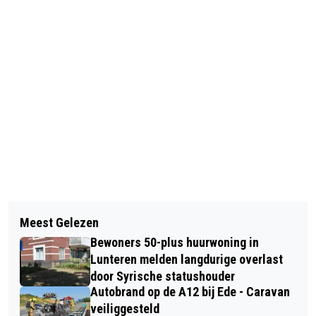
Vorig artikel
Volgend artikel
START ZWEMSEIZOEN 2024
Meest Gelezen
THE LIBERTY PROJECT – EDWARD
Bewoners 50-plus huurwoning in
REEKERS.
Lunteren melden langdurige overlast
door Syrische statushouder
Autobrand op de A12 bij Ede - Caravan
veiliggesteld