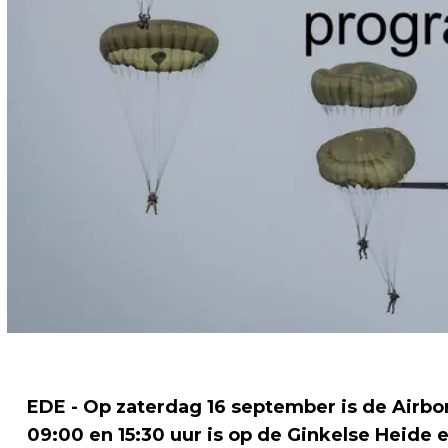
EDE - Op zaterdag 16 september is de Airb
09:00 en 15:30 uur is op de Ginkelse Heide