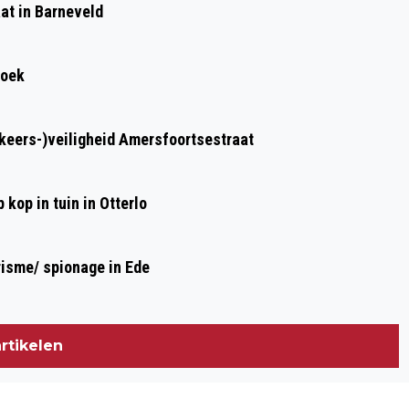
at in Barneveld
VERKEER: 1 OP 8 AUTOMOBILISTEN
ZOEKT DE CONFRONTATIE OP
roek
rkeers-)veiligheid Amersfoortsestraat
kop in tuin in Otterlo
risme/ spionage in Ede
rtikelen