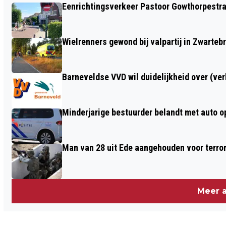
Eenrichtingsverkeer Pastoor Gowthorpestra
WESSELSEWEG IN BARNEVELD
Wielrenners gewond bij valpartij in Zwarteb
Barneveldse VVD wil duidelijkheid over (ve
Minderjarige bestuurder belandt met auto op 
Man van 28 uit Ede aangehouden voor terro
Meer a