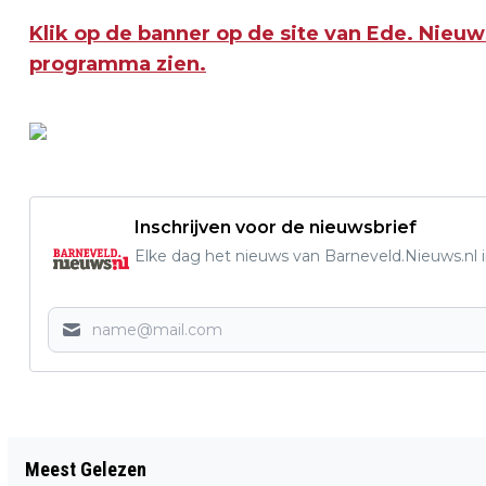
Klik op de banner op de site van Ede. Nieuws
programma zien.
Inschrijven voor de nieuwsbrief
Elke dag het nieuws van Barneveld.Nieuws.nl i
Vorig artikel
Meest Gelezen
EENZIJDIG ONGEVAL OP DE