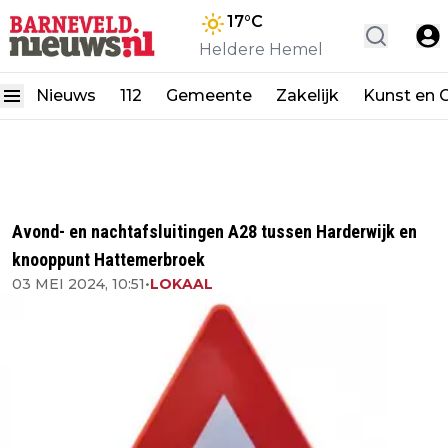
17
°C
Heldere Hemel
Nieuws
112
Gemeente
Zakelijk
Kunst en C
Avond- en nachtafsluitingen A28 tussen Harderwijk en
knooppunt Hattemerbroek
03 MEI 2024, 10:51
•
LOKAAL