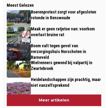
Volgend artikel
HERDENKINGSBIJEENKOMSTEN 4 MEI
Meest Gelezen
BESTEMMINGSPLAN BARNEVELD -
IN DE GEMEENTE BARNEVELD
Boerenprotest zorgt voor afgesloten
CENTRUM 2022 VOOR
rotonde in Renswoude
BESLUITVORMING NAAR DE RAAD
Maak er geen ratjetoe van: voorkom
overlast bruine rat
Boom valt tegen gevel van
verzorgingshuis Norschoten in
Barneveld
Wielrenners gewond bij valpartij in
Zwartebroek
Heidelandschappen zijn prachtig, maar
niet vanzelfsprekend
Meer artikelen