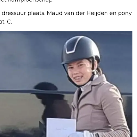
 dressuur plaats. Maud van der Heijden en pony
t. C.