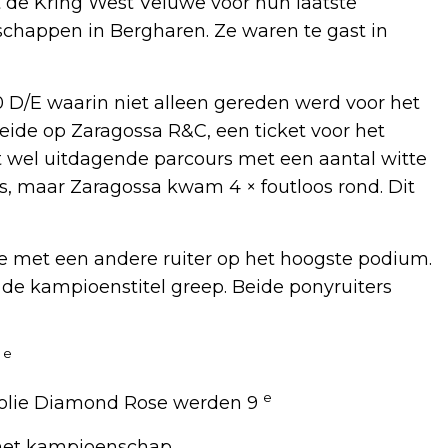
t de Kring West Veluwe voor hun laatste
chappen in Bergharen. Ze waren te gast in
 D/E waarin niet alleen gereden werd voor het
beide op Zaragossa R&C, een ticket voor het
wel uitdagende parcours met een aantal witte
s, maar Zaragossa kwam 4 × foutloos rond. Dit
gde met een andere ruiter op het hoogste podium.
 de kampioenstitel greep. Beide ponyruiters
e
2
e
n Jolie Diamond Rose werden 9
 het kampioenschap.