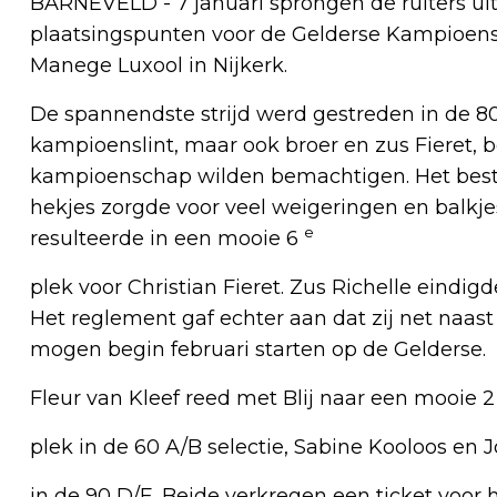
BARNEVELD - 7 januari sprongen de ruiters ui
plaatsingspunten voor de Gelderse Kampioens
Manege Luxool in Nijkerk.
De spannendste strijd werd gestreden in de 80
kampioenslint, maar ook broer en zus Fieret, 
kampioenschap wilden bemachtigen. Het best 
hekjes zorgde voor veel weigeringen en balkje
e
resulteerde in een mooie 6
plek voor Christian Fieret. Zus Richelle eindi
Het reglement gaf echter aan dat zij net naast
mogen begin februari starten op de Gelderse.
Fleur van Kleef reed met Blij naar een mooie 
plek in de 60 A/B selectie, Sabine Kooloos e
in de 90 D/E. Beide verkregen een ticket voor