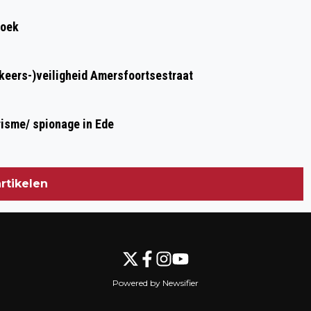
roek
rkeers-)veiligheid Amersfoortsestraat
risme/ spionage in Ede
rtikelen
Powered by Newsifier