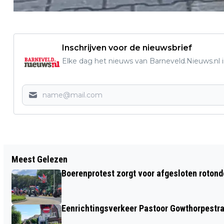
Inschrijven voor de nieuwsbrief
Elke dag het nieuws van Barneveld.Nieuws.nl i
Vorig artikel
Meest Gelezen
VOICE COMPANY KOOR NIJKERK START
Boerenprotest zorgt voor afgesloten roton
OPERA PROJECT
Eenrichtingsverkeer Pastoor Gowthorpestra