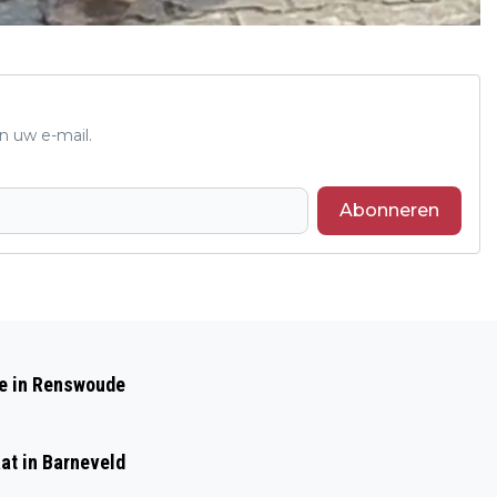
n uw e-mail.
Abonneren
Volgend artikel
EUROPA KINDERHULP ZOEKT
de in Renswoude
VAKANTIEGEZINNEN IN GELDERLAND
at in Barneveld