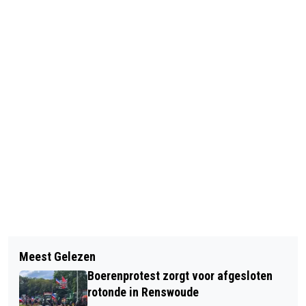
Vorig artikel
Volgend artikel
ONTHULLING BLADERMUUR IN HET
Meest Gelezen
500 KINDEREN GAAN ZINGEN VOOR
GEMEENTEHUIS BARNEVELD
Boerenprotest zorgt voor afgesloten
KINDEREN VAN HET KINDERHOSPICE
rotonde in Renswoude