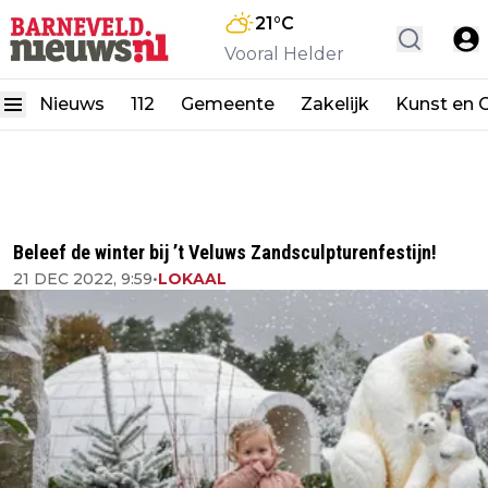
21
°C
Vooral Helder
Nieuws
112
Gemeente
Zakelijk
Kunst en C
Beleef de winter bij ’t Veluws Zandsculpturenfestijn!
21 DEC 2022, 9:59
•
LOKAAL