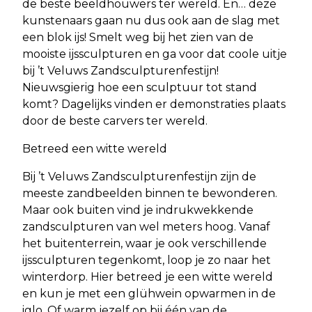
de beste beeldhouwers ter wereld. En… deze
kunstenaars gaan nu dus ook aan de slag met
een blok ijs! Smelt weg bij het zien van de
mooiste ijssculpturen en ga voor dat coole uitje
bij ’t Veluws Zandsculpturenfestijn!
Nieuwsgierig hoe een sculptuur tot stand
komt? Dagelijks vinden er demonstraties plaats
door de beste carvers ter wereld.
Betreed een witte wereld
Bij ’t Veluws Zandsculpturenfestijn zijn de
meeste zandbeelden binnen te bewonderen.
Maar ook buiten vind je indrukwekkende
zandsculpturen van wel meters hoog. Vanaf
het buitenterrein, waar je ook verschillende
ijssculpturen tegenkomt, loop je zo naar het
winterdorp. Hier betreed je een witte wereld
en kun je met een glühwein opwarmen in de
iglo. Of warm jezelf op bij één van de