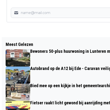
Vorig artikel
Meest Gelezen
BRAND IN SCHOORSTEEN WONING
Bewoners 50-plus huurwoning in Lunteren m
BARNEVELD
Autobrand op de A12 bij Ede - Caravan veili
Bied mee op een kijkje in het gemeentearch
Fietser raakt licht gewond bij aanrijding m