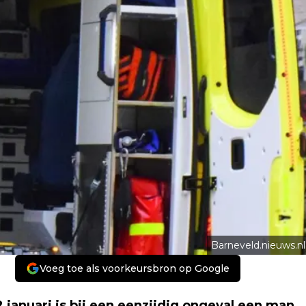
Barneveld.nieuws.nl
Voeg toe als voorkeursbron op Google
 januari is bij een eenzijdig ongeval een man