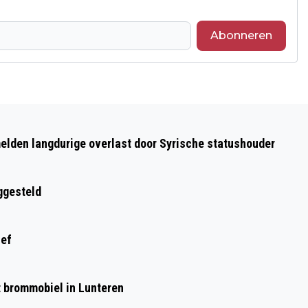
Abonneren
Volgend artikel
SSS4 BARNEVELD MAAKT WINST TEGEN
elden langdurige overlast door Syrische statushouder
TWEEVV EDE
ggesteld
ief
et brommobiel in Lunteren