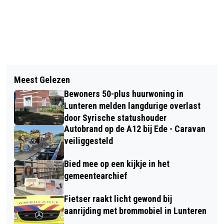
Vorig artikel
Volgend artikel
GIJZELNEMER VAN PERSONEN IN
Meest Gelezen
BLAUWALGEN AANGETROFFEN IN DE
CAFÉ PETTICOAT EDE BLIJFT TWEE
Bewoners 50-plus huurwoning in
VIJVER INGENIEUR JULIUSPUT AAN
WEKEN LANGER VASTZITTEN
Lunteren melden langdurige overlast
DE VINKELAAR IN TERSCHUUR
door Syrische statushouder
Autobrand op de A12 bij Ede - Caravan
veiliggesteld
Bied mee op een kijkje in het
gemeentearchief
Fietser raakt licht gewond bij
aanrijding met brommobiel in Lunteren