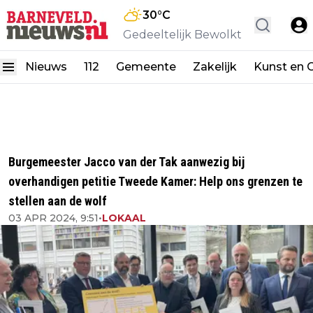
30
°C
Gedeeltelijk Bewolkt
Nieuws
112
Gemeente
Zakelijk
Kunst en C
Burgemeester Jacco van der Tak aanwezig bij
overhandigen petitie Tweede Kamer: Help ons grenzen te
stellen aan de wolf
03 APR 2024, 9:51
•
LOKAAL