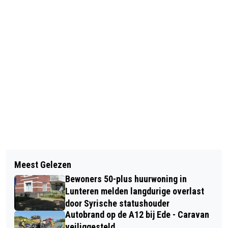
Vorig artikel
Volgend artikel
STUDIO 100 ZOEKT LAATSTE
Meest Gelezen
SCHUURBRAND AAN DE SAVORNIN
FIGURANTEN VOOR MUSICAL 40-45
Bewoners 50-plus huurwoning in
LOMANSTRAAT IN LUNTEREN
Lunteren melden langdurige overlast
door Syrische statushouder
Autobrand op de A12 bij Ede - Caravan
veiliggesteld