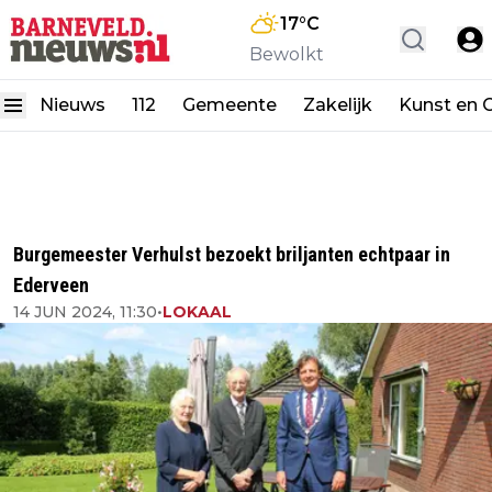
17
°C
Bewolkt
Nieuws
112
Gemeente
Zakelijk
Kunst en C
Burgemeester Verhulst bezoekt briljanten echtpaar in
Ederveen
14 JUN 2024, 11:30
•
LOKAAL