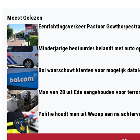
Vorig artikel
Meest Gelezen
BESTUURSTER ELEKTRISCHE AUTO
Eenrichtingsverkeer Pastoor Gowthorpestra
BELANDT IN SLOOT IN VOORTHUIZEN
Minderjarige bestuurder belandt met auto op 
Bol waarschuwt klanten voor mogelijk datal
Man van 28 uit Ede aangehouden voor terro
Politie houdt man uit Wezep aan na achterv