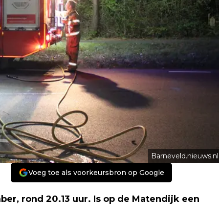
Barneveld.nieuws.nl
Voeg toe als voorkeursbron op Google
 rond 20.13 uur. Is op de Matendijk een