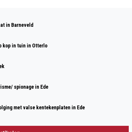
Volgend artikel
VINDEN EN GEVONDEN WORDEN
at in Barneveld
TIJDENS DE TOUR DE FOOD
kop in tuin in Otterlo
ek
risme/ spionage in Ede
olging met valse kentekenplaten in Ede