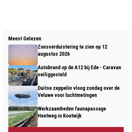
Vorig artikel
Volgend artikel
GEEN TREINEN VANWEGE
Meest Gelezen
BOMENKOMPAS MOET WIJK VOOR
WERKZAAMHEDEN STATION EDE-
Zonsverduistering te zien op 12
HOOIKOORTSPATIËNTEN
WAGENINGEN
augustus 2026
AANGENAMER MAKEN
Autobrand op de A12 bij Ede - Caravan
veiliggesteld
Duitse zeppelin vloog zondag over de
Veluwe voor luchtmetingen
Werkzaamheden faunapassage
Heetweg in Kootwijk