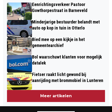
MARECHAUSSEE VOOR VERBODEN
Eenrichtingsverkeer Pastoor
GAS VOOR EXTRA ENERGIE
WAPENBEZIT
Gowthorpestraat in Barneveld
Minderjarige bestuurder belandt met
auto op kop in tuin in Otterlo
Bied mee op een kijkje in het
gemeentearchief
Bol waarschuwt klanten voor mogelijk
datalek
Fietser raakt licht gewond bij
aanrijding met brommobiel in Lunteren
Meer artikelen