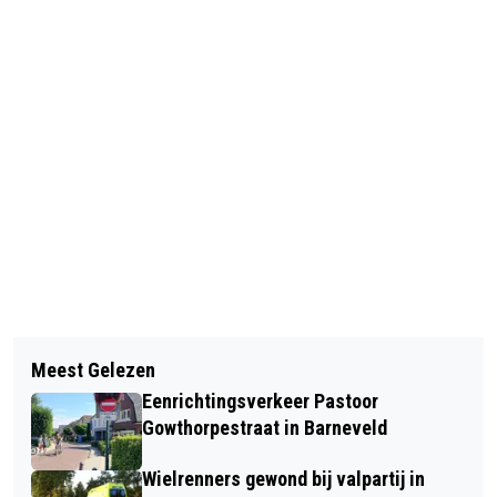
Vorig artikel
Volgend artikel
SCHUURBRAND AAN DE
Meest Gelezen
NACHTZWALUWEXCURSIE
HERMELIJNLAAN IN LUNTEREN
Eenrichtingsverkeer Pastoor
Gowthorpestraat in Barneveld
Wielrenners gewond bij valpartij in