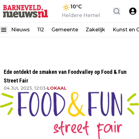
10
°C
Heldere Hemel
Nieuws
112
Gemeente
Zakelijk
Kunst en C
Ede ontdekt de smaken van Foodvalley op Food & Fun
Street Fair
04 JUL 2023, 12:03
•
LOKAAL