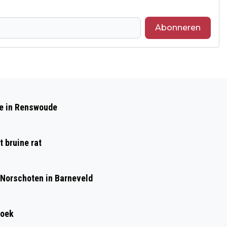
Abonneren
Volgend artikel
BRANDWEER RUKT UIT VOOR GIFTIGE
de in Renswoude
KUILGASSEN IN KOOTWIJKERBROEK
 bruine rat
 Norschoten in Barneveld
roek