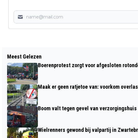
Vorig artikel
Meest Gelezen
EERSTE CORONAPRIKKEN
Boerenprotest zorgt voor afgesloten roton
NAJAARSRONDE 2023 VANAF 2
OKTOBER GEZET
Maak er geen ratjetoe van: voorkom overlast
Boom valt tegen gevel van verzorgingshuis
Wielrenners gewond bij valpartij in Zwarteb