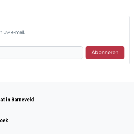
n uw e-mail.
Abonneren
Volgend artikel
INZAMELING VOEDSELBANK OP
at in Barneveld
ZATERDAG 7 OKTOBER
roek