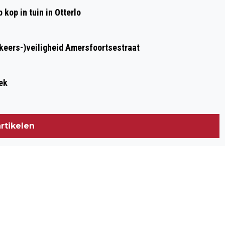
kop in tuin in Otterlo
rkeers-)veiligheid Amersfoortsestraat
ek
rtikelen