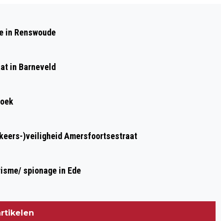
Volgend artikel
VLUCHTELINGEN AANGEKOMEN OP
de in Renswoude
CRISISNOODOPVANG
at in Barneveld
roek
rkeers-)veiligheid Amersfoortsestraat
risme/ spionage in Ede
rtikelen