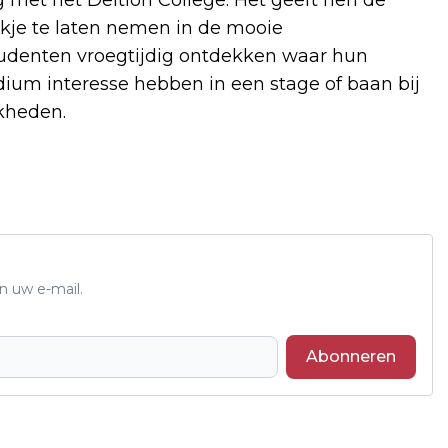
met het Deltion College. Het geeft hen de
jkje te laten nemen in de mooie
tudenten vroegtijdig ontdekken waar hun
adium interesse hebben in een stage of baan bij
jkheden.
n uw e-mail.
Abonneren