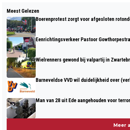
Vorig artikel
Meest Gelezen
WERKEN IN ZIEKENHUIS GELDERSE
Boerenprotest zorgt voor afgesloten roton
VALLEI? KOM NAAR DE BANENMARKT
Eenrichtingsverkeer Pastoor Gowthorpestra
Wielrenners gewond bij valpartij in Zwarteb
Barneveldse VVD wil duidelijkheid over (ve
Man van 28 uit Ede aangehouden voor terro
Meer a