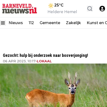
25
°C
Heldere Hemel
Nieuws
112
Gemeente
Zakelijk
Kunst en C
Gezocht: hulp bij onderzoek naar bosverjonging!
06 APR 2023, 10:17
•
LOKAAL