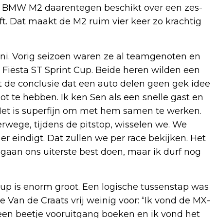
De BMW M2 daarentegen beschikt over een zes-
ft. Dat maakt de M2 ruim vier keer zo krachtig
i. Vorig seizoen waren ze al teamgenoten en
 Fiësta ST Sprint Cup. Beide heren wilden een
t de conclusie dat een auto delen geen gek idee
ot te hebben. Ik ken Sen als een snelle gast en
d. Het is superfijn om met hem samen te werken.
erwege, tijdens de pitstop, wisselen we. We
r eindigt. Dat zullen we per race bekijken. Het
gaan ons uiterste best doen, maar ik durf nog
p is enorm groot. Een logische tussenstap was
Van de Craats vrij weinig voor: “Ik vond de MX-
jk een beetje vooruitgang boeken en ik vond het