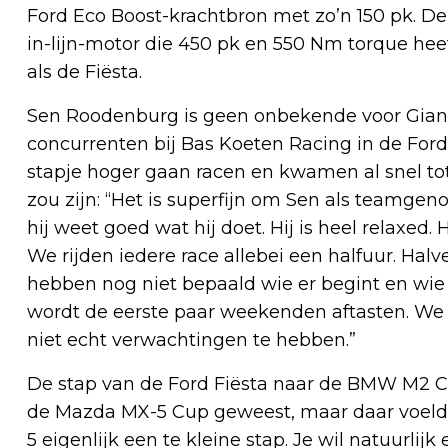
Ford Eco Boost-krachtbron met zo’n 150 pk. 
in-lijn-motor die 450 pk en 550 Nm torque hee
als de Fiësta.
Sen Roodenburg is geen onbekende voor Giann
concurrenten bij Bas Koeten Racing in de Ford
stapje hoger gaan racen en kwamen al snel to
zou zijn: “Het is superfijn om Sen als teamgeno
hij weet goed wat hij doet. Hij is heel relaxe
We rijden iedere race allebei een halfuur. Halv
hebben nog niet bepaald wie er begint en wie e
wordt de eerste paar weekenden aftasten. We 
niet echt verwachtingen te hebben.”
De stap van de Ford Fiësta naar de BMW M2 Cu
de Mazda MX-5 Cup geweest, maar daar voelde 
5 eigenlijk een te kleine stap. Je wil natuurli