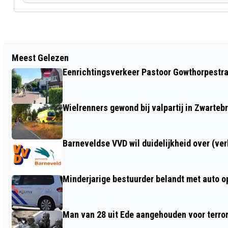
Vorig artikel
Meest Gelezen
EXPOSITIE IN HET ATELIER VAN
Eenrichtingsverkeer Pastoor Gowthorpestra
KUNSTENAAR JOHAN TIMMERS
LUNTEREN
Wielrenners gewond bij valpartij in Zwarteb
Barneveldse VVD wil duidelijkheid over (ve
Minderjarige bestuurder belandt met auto op 
Man van 28 uit Ede aangehouden voor terro