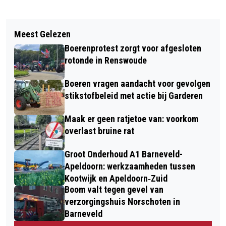
Vorig artikel
Volgend artikel
INZAMELING VOEDSELBANK OP
Meest Gelezen
ZOMERCONCERT GROOTKOOR
ZATERDAG 3 JUNI
Boerenprotest zorgt voor afgesloten
JUBILATE DEO IN BARNEVELD
rotonde in Renswoude
Boeren vragen aandacht voor gevolgen
stikstofbeleid met actie bij Garderen
Maak er geen ratjetoe van: voorkom
overlast bruine rat
Groot Onderhoud A1 Barneveld-
Apeldoorn: werkzaamheden tussen
Kootwijk en Apeldoorn‐Zuid
Boom valt tegen gevel van
verzorgingshuis Norschoten in
Barneveld