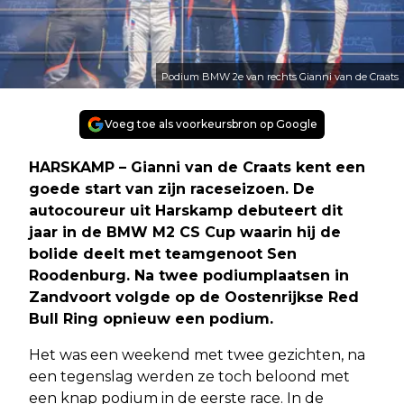
Podium BMW 2e van rechts Gianni van de Craats
Voeg toe als voorkeursbron op Google
HARSKAMP – Gianni van de Craats kent een
goede start van zijn raceseizoen. De
autocoureur uit Harskamp debuteert dit
jaar in de BMW M2 CS Cup waarin hij de
bolide deelt met teamgenoot Sen
Roodenburg. Na twee podiumplaatsen in
Zandvoort volgde op de Oostenrijkse Red
Bull Ring opnieuw een podium.
Het was een weekend met twee gezichten, na
een tegenslag werden ze toch beloond met
een knap podium in de eerste race. In de