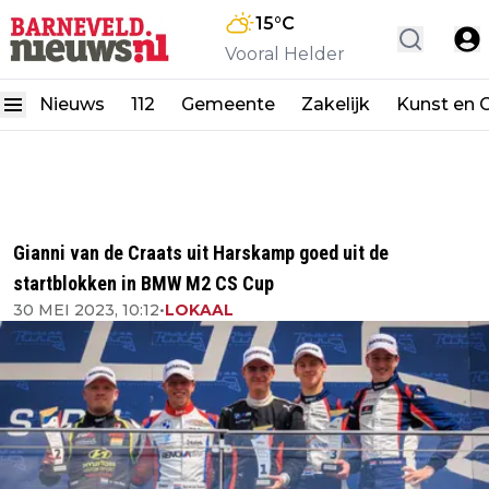
15
°C
Vooral Helder
Nieuws
112
Gemeente
Zakelijk
Kunst en C
Gianni van de Craats uit Harskamp goed uit de
startblokken in BMW M2 CS Cup
30 MEI 2023, 10:12
•
LOKAAL