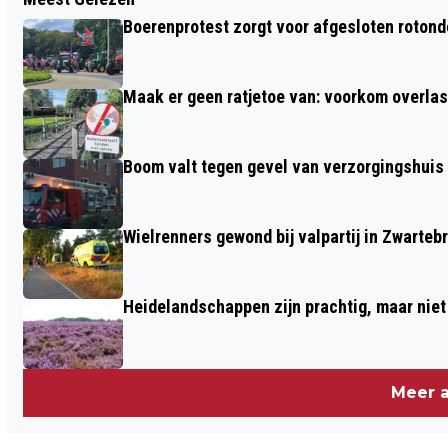
VERGADERING PROVINCIALE STATEN
Boerenprotest zorgt voor afgesloten roton
OVER HET WORLD FOOD CENTER
EXPERIENCE
Maak er geen ratjetoe van: voorkom overlast
Boom valt tegen gevel van verzorgingshuis
Wielrenners gewond bij valpartij in Zwarteb
Heidelandschappen zijn prachtig, maar nie
Meer a