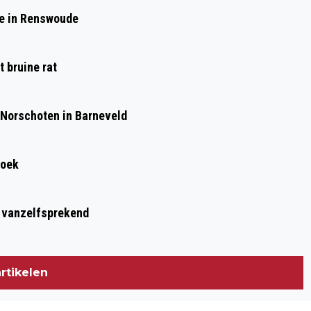
POLITIE ZOEK GETUIGEN VAN
de in Renswoude
STRAATROOF - HOLLANDS HOENLAAN -
BARNEVELD
 bruine rat
 Norschoten in Barneveld
roek
t vanzelfsprekend
rtikelen