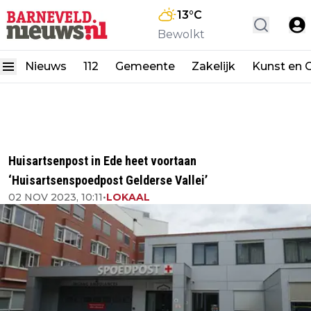
13
°C
Bewolkt
Nieuws
112
Gemeente
Zakelijk
Kunst en C
Huisartsenpost in Ede heet voortaan
‘Huisartsenspoedpost Gelderse Vallei’
02 NOV 2023, 10:11
•
LOKAAL