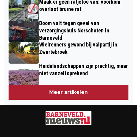
Maak er geen ratjetoe van: voorkom
M2 CS CUP
overlast bruine rat
Boom valt tegen gevel van
verzorgingshuis Norschoten in
Barneveld
Wielrenners gewond bij valpartij in
Zwartebroek
Heidelandschappen zijn prachtig, maar
niet vanzelfsprekend
Meer artikelen