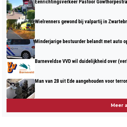
Eenrichtingsverkeer Pastoor Gowthorpestra
KAN GELUIDSOVERLAST VEROORZAKEN
Wielrenners gewond bij valpartij in Zwarteb
Minderjarige bestuurder belandt met auto op 
Barneveldse VVD wil duidelijkheid over (ve
Man van 28 uit Ede aangehouden voor terro
Meer a