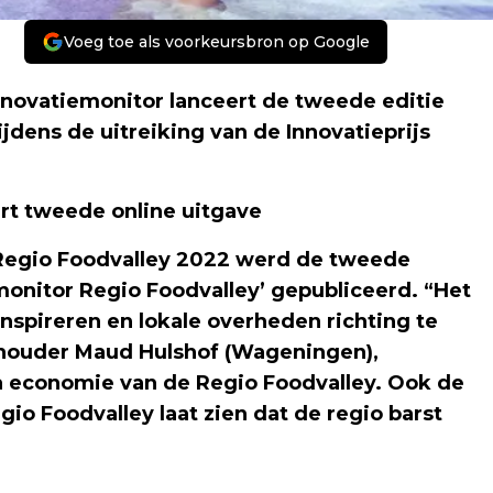
Voeg toe als voorkeursbron op Google
Innovatiemonitor lanceert de tweede editie
jdens de uitreiking van de Innovatieprijs
rt tweede online uitgave
s Regio Foodvalley 2022 werd de tweede
monitor Regio Foodvalley’ gepubliceerd. “Het
nspireren en lokale overheden richting te
thouder Maud Hulshof (Wageningen),
ma economie van de Regio Foodvalley. Ook de
io Foodvalley laat zien dat de regio barst