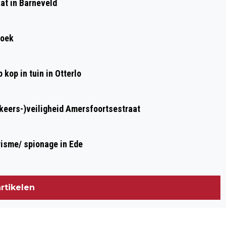
at in Barneveld
🌱🌳 4 EN 5 NOVEMBER
roek
kop in tuin in Otterlo
rkeers-)veiligheid Amersfoortsestraat
risme/ spionage in Ede
rtikelen