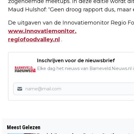
zogenoemde meetups. In deze editie wordt di
Maud Hulshof: “Geen droog rapport dus, maar 
De uitgaven van de Innovatiemonitor Regio Foo
www.innovatiemonitor.
regiofoodvalley.nl
.
Inschrijven voor de nieuwsbrief
Elke dag het nieuws van Barneveld.Nieuws.nl i
Vorig artikel
Meest Gelezen
INTERNATIONALE MILITAIRE OEFENING