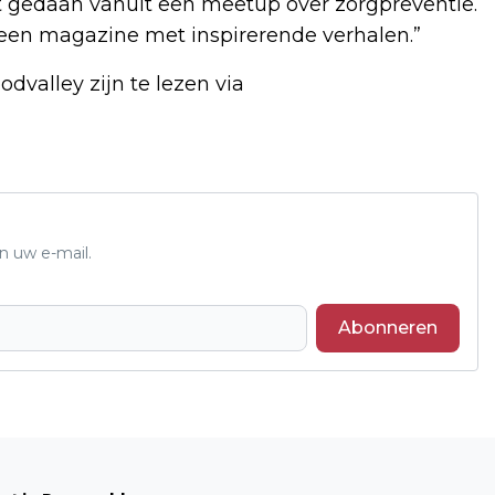
t gedaan vanuit een meetup over zorgpreventie.
een magazine met inspirerende verhalen.”
dvalley zijn te lezen via
n uw e-mail.
Abonneren
Volgend artikel
HELP DE NATUUR | NATUURWERKDAGEN