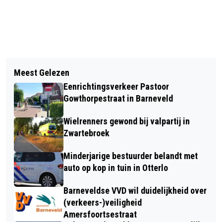
Vorig artikel
Volgend artikel
MAAK JIJ JE ZORGEN OM IEMAND?
Meest Gelezen
DRINKWATERRESERVERINGSGEBIEDEN
Eenrichtingsverkeer Pastoor
KRIJGEN TE MAKEN MET NIEUWE
Gowthorpestraat in Barneveld
REGELS
Wielrenners gewond bij valpartij in
Zwartebroek
Minderjarige bestuurder belandt met
auto op kop in tuin in Otterlo
Barneveldse VVD wil duidelijkheid over
(verkeers-)veiligheid
Amersfoortsestraat