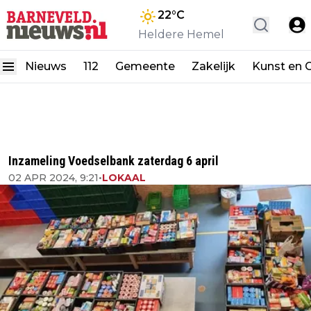
22
°C
Heldere Hemel
Nieuws
112
Gemeente
Zakelijk
Kunst en C
Inzameling Voedselbank zaterdag 6 april
02 APR 2024, 9:21
•
LOKAAL