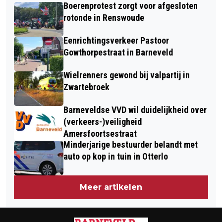
CRAATS MAAKT DEBUUT IN ADAC
Boerenprotest zorgt voor afgesloten
VOORTHUIZEN
GT4 IN BMW M4 BIJ FK
rotonde in Renswoude
PERFORMANCE
Eenrichtingsverkeer Pastoor
Gowthorpestraat in Barneveld
Wielrenners gewond bij valpartij in
Zwartebroek
Barneveldse VVD wil duidelijkheid over
(verkeers-)veiligheid
Amersfoortsestraat
Minderjarige bestuurder belandt met
auto op kop in tuin in Otterlo
Meer artikelen