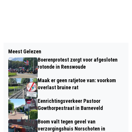
Vorig artikel
Volgend artikel
STAKING IN ZORGVERVOER |
Meest Gelezen
INLOOP GELDVRAGEN | ELKE DINSDAG
WOENSDAG 30 NOVEMBER |
Boerenprotest zorgt voor afgesloten
10.00 - 13.00
GEVOLGEN VALLEIHOPPER
rotonde in Renswoude
Maak er geen ratjetoe van: voorkom
overlast bruine rat
Eenrichtingsverkeer Pastoor
Gowthorpestraat in Barneveld
Boom valt tegen gevel van
verzorgingshuis Norschoten in