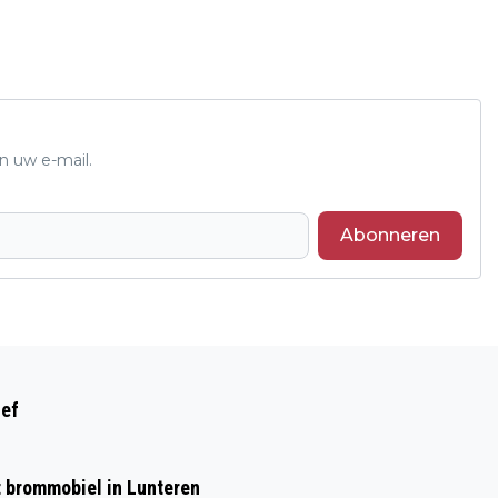
n uw e-mail.
Abonneren
Volgend artikel
GROOT ONDERHOUD A1 TUSSEN STROE
ief
EN BARNEVELD
et brommobiel in Lunteren