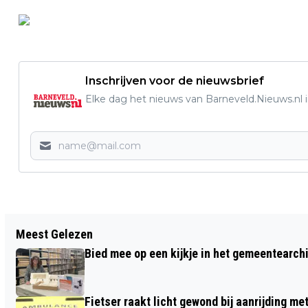
Inschrijven voor de nieuwsbrief
Elke dag het nieuws van Barneveld.Nieuws.nl i
Vorig artikel
Meest Gelezen
INZAMELING VOEDSELBANK ZATERDAG
Bied mee op een kijkje in het gemeentearch
4 MEI IN BARNEVELD
Fietser raakt licht gewond bij aanrijding m