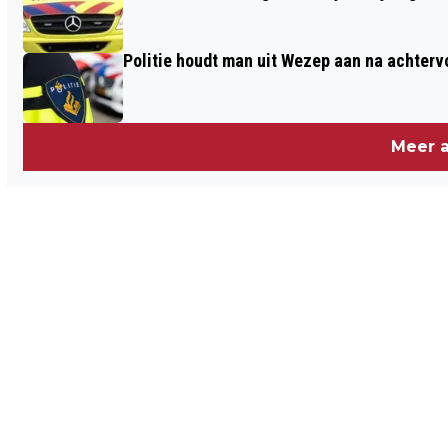
Politie houdt man uit Wezep aan na achterv
Meer a