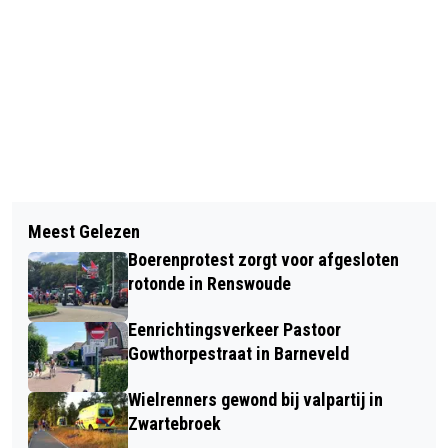
Vorig artikel
Volgend artikel
WILMA PANNEMAN INTERIM-
Meest Gelezen
TRAUMAHELIKOPTER INZET VOOR
BESTUURDER HUISARTSEN GELDERSE
Boerenprotest zorgt voor afgesloten
FIETSONGEVAL OP DE HELWEG IN DE
VALLEI
rotonde in Renswoude
GLIND
Eenrichtingsverkeer Pastoor
Gowthorpestraat in Barneveld
Wielrenners gewond bij valpartij in
Zwartebroek