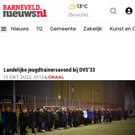
13
°C
Bewolkt
Nieuws
112
Gemeente
Zakelijk
Kunst en C
Landelijke jeugdtrainersavond bij DVS’33
13 OKT 2022, 10:13
•
LOKAAL