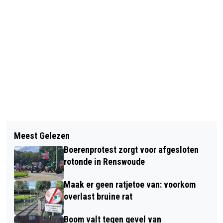
Vorig artikel
Volgend artikel
AUTOHOPPER WINT AANBESTEDING
Meest Gelezen
DUURZAAM WONEN? KIJK EENS BIJ
VAN VGGM
Boerenprotest zorgt voor afgesloten
DE BUREN!
rotonde in Renswoude
Maak er geen ratjetoe van: voorkom
overlast bruine rat
Boom valt tegen gevel van