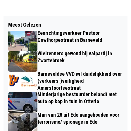
Vorig artikel
Volgend artikel
INLOOPSPREEKUUR OV-
Meest Gelezen
GELDERSE BOEREN INVESTEREN
AMBASSADEURS | 17 JANUARI
Eenrichtingsverkeer Pastoor
MILJOENEN IN VOLDOENDE WATER
VELUWEHAL
Gowthorpestraat in Barneveld
VOOR HUN PERCELEN
Wielrenners gewond bij valpartij in
Zwartebroek
Barneveldse VVD wil duidelijkheid over
(verkeers-)veiligheid
Amersfoortsestraat
Minderjarige bestuurder belandt met
auto op kop in tuin in Otterlo
Man van 28 uit Ede aangehouden voor
terrorisme/ spionage in Ede