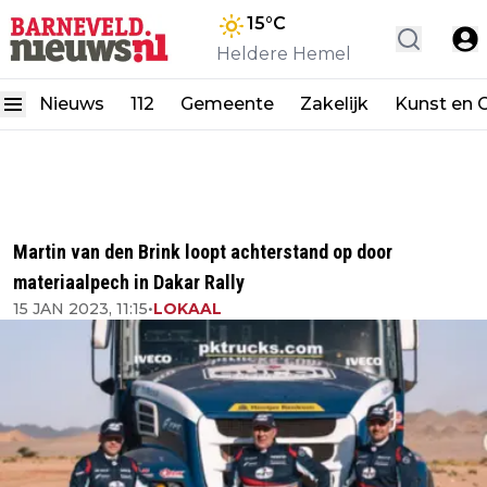
15
°C
Heldere Hemel
Nieuws
112
Gemeente
Zakelijk
Kunst en C
Martin van den Brink loopt achterstand op door
materiaalpech in Dakar Rally
15 JAN 2023, 11:15
•
LOKAAL