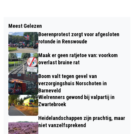
Vorig artikel
Volgend artikel
TALKSHOW OVER ENERGIETRANSITIE
Meest Gelezen
VANAF 8 APRIL CONTROLE
DE KLEINE KERMEN
Boerenprotest zorgt voor afgesloten
HONDENBELASTING
rotonde in Renswoude
Maak er geen ratjetoe van: voorkom
overlast bruine rat
Boom valt tegen gevel van
verzorgingshuis Norschoten in
Barneveld
Wielrenners gewond bij valpartij in
Zwartebroek
Heidelandschappen zijn prachtig, maar
niet vanzelfsprekend