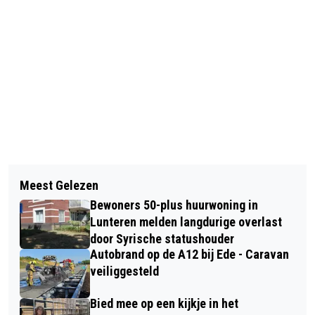
Vorig artikel
Volgend artikel
BRAND IN CONTAINER BIJ
Meest Gelezen
LABORATORIUMAFDELINGEN
MILIEUSTRAAT IN BARNEVELD
Bewoners 50-plus huurwoning in
RIJNSTATE, CWZ EN GELDERSE
Lunteren melden langdurige overlast
VALLEI SAMEN IN NIEUW PAND IN
door Syrische statushouder
Autobrand op de A12 bij Ede - Caravan
ELST
veiliggesteld
Bied mee op een kijkje in het