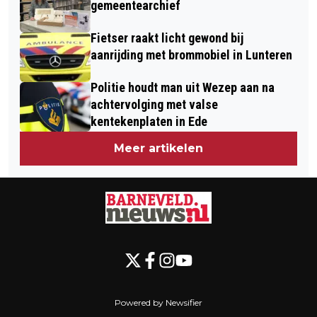
gemeentearchief
Fietser raakt licht gewond bij
aanrijding met brommobiel in Lunteren
Politie houdt man uit Wezep aan na
achtervolging met valse
kentekenplaten in Ede
Meer artikelen
Powered by Newsifier